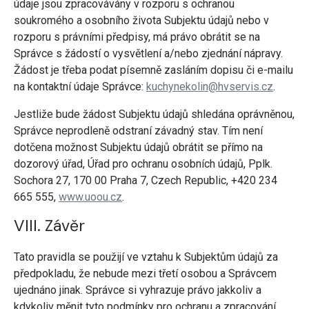
údaje jsou zpracovávány v rozporu s ochranou
soukromého a osobního života Subjektu údajů nebo v
rozporu s právními předpisy, má právo obrátit se na
Správce s žádostí o vysvětlení a/nebo zjednání nápravy.
Žádost je třeba podat písemně zasláním dopisu či e-mailu
na kontaktní údaje Správce:
kuchynekolin@hvservis.cz
.
Jestliže bude žádost Subjektu údajů shledána oprávněnou,
Správce neprodleně odstraní závadný stav. Tím není
dotčena možnost Subjektu údajů obrátit se přímo na
dozorový úřad, Úřad pro ochranu osobních údajů, Pplk.
Sochora 27, 170 00 Praha 7, Czech Republic, +420 234
665 555,
www.uoou.cz
.
VIII. Závěr
Tato pravidla se použijí ve vztahu k Subjektům údajů za
předpokladu, že nebude mezi třetí osobou a Správcem
ujednáno jinak. Správce si vyhrazuje právo jakkoliv a
kdykoliv měnit tyto podmínky pro ochranu a zpracování