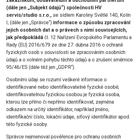
zákazníkům, dodavatelům a obchodním partnerům
(dále jen „Subjekt údajů“) společnosti HV
servis/studio s.r.o.,
se sídlem Karoliny Světlé 140, Kolín
I, (dále jen „Správce“)
informace o způsobu zpracování
jejich osobních dat a o právech s nimi souvisejících,
jak předpokládá
čl. 12 Nařízení Evropského Parlamentu a
Rady (EU) 2016/679 ze dne 27. dubna 2016 o ochraně
fyzických osob v souvislosti se zpracováním osobních
údajů a o volném pohybu těchto údajů a o zrušení směrnice
95/46/ES (dále též jen „GDPR“).
Osobními údaji se rozumí veškeré informace o
identifikované nebo identifikovatelné fyzické osobě;
identifikovatelnou fyzickou osobou je fyzická osoba,
kterou lze přímo či nepřímo identifikovat, zejména
odkazem na určitý identifikátor, například jméno,
identifikační číslo, lokační údaje, síťový identifikátor apod.
této fyzické osoby.
Správce nejmenoval pověřence pro ochranu osobních