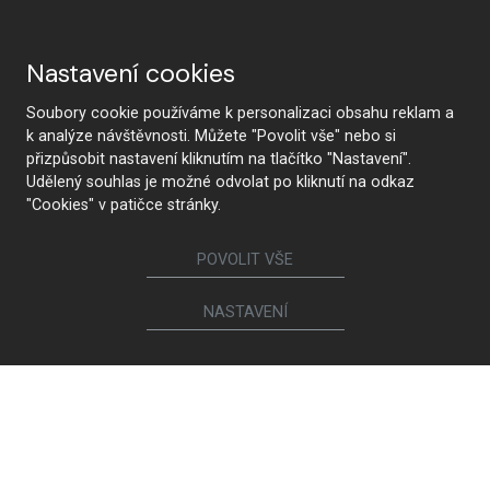
Nastavení cookies
Proč HANÁK
Soubory cookie používáme k personalizaci obsahu reklam a
k analýze návštěvnosti. Můžete "Povolit vše" nebo si
přizpůsobit nastavení kliknutím na tlačítko "Nastavení".
Udělený souhlas je možné odvolat po kliknutí na odkaz
HANÁK Interior Concept
Tradice a řemeslo
"Cookies" v patičce stránky.
POVOLIT VŠE
Od návrhu po realizaci
Nejmodernější technologie
NASTAVENÍ
Prémiová kvalita a
Zdravotní nezávadnost
udržitelnost