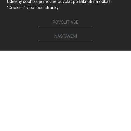
Udělený souhlas je možné odvolat po kliknutí na odkaz
KONTAKTUJTE NÁS
"Cookies" v patičce stránky.
POVOLIT VŠE
Nábytek
NASTAVENÍ
Kuchyně
Jídelní židle a křesílka
Interiérové dveře
Sedací soupravy a křesla
Šatny a šatní skříně
Knihovny a komody
Postele a noční stolky
Koupelny
Obývací sestavy
Dětské a studentské pokoje
Jídelní a konferenční stoly
Pracovny
Ostatní sortiment
Ego Italiano
Polstrin Design
Rendl Light
Spotřebiče a sanita