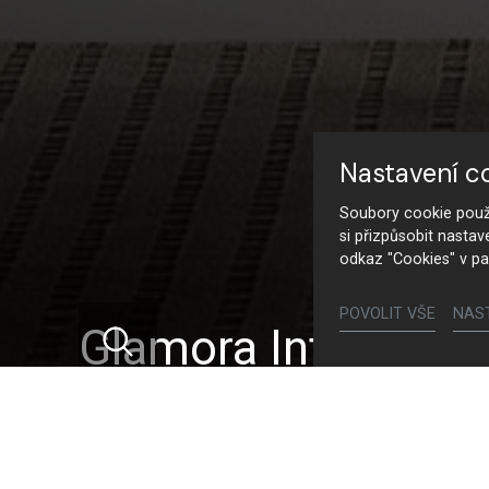
Nastavení c
Soubory cookie použí
si přizpůsobit nastav
odkaz "Cookies" v pa
POVOLIT VŠE
NAS
Glamora Interplay