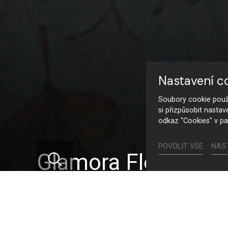
Nastavení c
Soubory cookie použí
si přizpůsobit nastav
odkaz "Cookies" v pa
POVOLIT VŠE
NAS
Glamora Floras