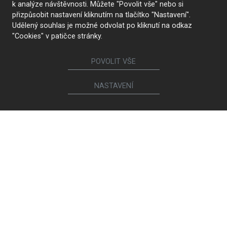
k analýze návštěvnosti. Můžete "Povolit vše" nebo si
přizpůsobit nastavení kliknutím na tlačítko "Nastavení".
Udělený souhlas je možné odvolat po kliknutí na odkaz
"Cookies" v patičce stránky.
POVOLIT VŠE
NASTAVENÍ
KONTAKTUJTE NÁS
Nábytek
Kuchyně
Jídelní židle a křesílka
Interiérové dveře
Sedací soupravy a křesla
Šatny a šatní skříně
Knihovny a komody