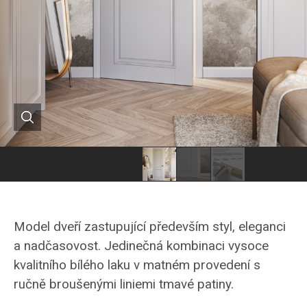
dveře
dveře
MILANO
MILANO
z
z
Model dveří zastupující především styl, eleganci
kolekce
kolekce
a nadčasovost. Jedinečná kombinaci vysoce
HANÁK
HANÁK
kvalitního bílého laku v matném provedení s
ručně broušenými liniemi tmavé patiny.