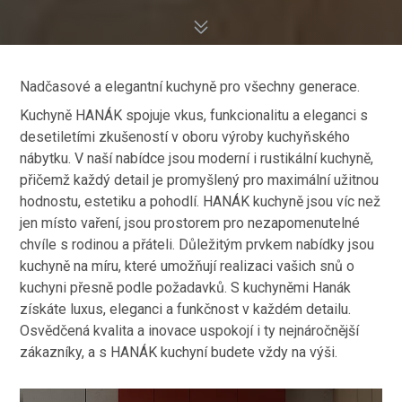
Nadčasové a elegantní kuchyně pro všechny generace.
Kuchyně HANÁK spojuje vkus, funkcionalitu a eleganci s
desetiletími zkušeností v oboru výroby kuchyňského
nábytku. V naší nabídce jsou moderní i rustikální kuchyně,
přičemž každý detail je promyšlený pro maximální užitnou
hodnostu, estetiku a pohodlí. HANÁK kuchyně jsou víc než
jen místo vaření, jsou prostorem pro nezapomenutelné
chvíle s rodinou a přáteli. Důležitým prvkem nabídky jsou
kuchyně na míru, které umožňují realizaci vašich snů o
kuchyni přesně podle požadavků. S kuchyněmi Hanák
získáte luxus, eleganci a funkčnost v každém detailu.
Osvědčená kvalita a inovace uspokojí i ty nejnáročnější
zákazníky, a s HANÁK kuchyní budete vždy na výši.