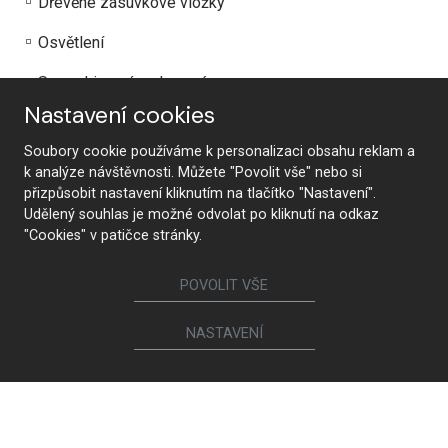
Dřevěné zásuvkové vložky
Osvětlení
Servodrive zásuvky a výsuvy
Nastavení cookies
Orgaline
Soubory cookie používáme k personalizaci obsahu reklam a
A další …
k analýze návštěvnosti. Můžete "Povolit vše" nebo si
přizpůsobit nastavení kliknutím na tlačítko "Nastavení".
Udělený souhlas je možné odvolat po kliknutí na odkaz
"Cookies" v patičce stránky.
POVOLIT VŠE
NASTAVENÍ