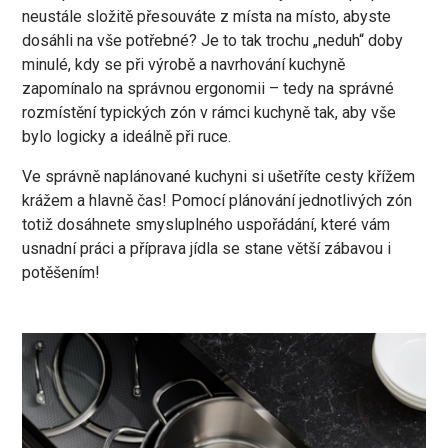
neustále složitě přesouváte z místa na místo, abyste
dosáhli na vše potřebné? Je to tak trochu „neduh“ doby
minulé, kdy se při výrobě a navrhování kuchyně
zapomínalo na správnou ergonomii – tedy na správné
rozmístění typických zón v rámci kuchyně tak, aby vše
bylo logicky a ideálně při ruce.
Ve správně naplánované kuchyni si ušetříte cesty křížem
krážem a hlavně čas! Pomocí plánování jednotlivých zón
totiž dosáhnete smysluplného uspořádání, které vám
usnadní práci a příprava jídla se stane větší zábavou i
potěšením!