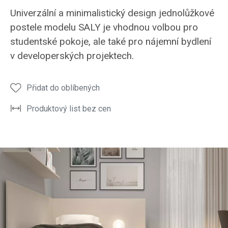
ložnice
univerzální
ložnice
Univerzální a minimalistický design jednolůžkové
SALY s
a
SALY
postele modelu SALY je vhodnou volbou pro
jednoduchým
minimalistický
noční
studentské pokoje, ale také pro nájemní bydlení
a
design
stolek,
v developerských projektech.
uceleným
SALY
zadní i
vzhledem
boční
obkladové
Přidat do oblíbených
desky
Produktový list bez cen