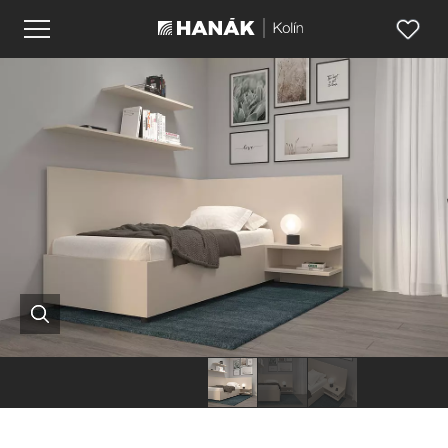
Hanák
Hanák
Hanák
nábytek
ložnice
nábytek