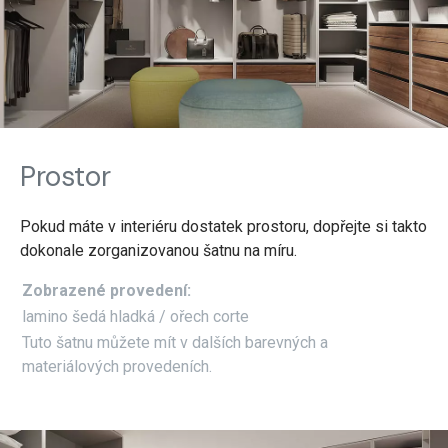
Prostor
Pokud máte v interiéru dostatek prostoru, dopřejte si takto
dokonale zorganizovanou šatnu na míru.
Zobrazené provedení:
lamino šedá hladká / ořech corte
Tuto šatnu můžete mít v dalších barevných a
materiálových provedeních.