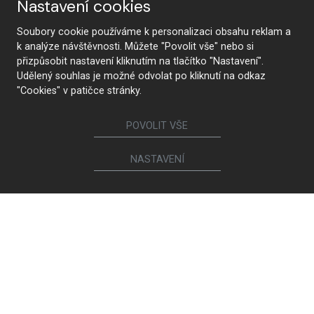
Nastavení cookies
Soubory cookie používáme k personalizaci obsahu reklam a
k analýze návštěvnosti. Můžete "Povolit vše" nebo si
SMART ERGONOMY
přizpůsobit nastavení kliknutím na tlačítko "Nastavení".
Udělený souhlas je možné odvolat po kliknutí na odkaz
"Cookies" v patičce stránky.
VÍCE PROSTORU ZA STEJNOU CENU
POVOLIT VŠE
NASTAVENÍ
HANÁK SMART ERGONOMY
Naše nejnovější konstrukční řešení HANÁK SMART
ERGONOMY, které se propisuje do všech modelů kuchyní
a veškerého nábytku HANÁK, poskytuje nejen více
prostoru, ale zásadně mění způsob, jakým vnímáme