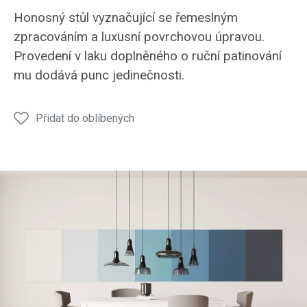
Jídelní
Jídelní
Jídelní
Jídelní
Jídel
Honosný stůl vyznačující se řemeslným
stůl
stůl
stůl
stůl
stůl
zpracováním a luxusní povrchovou úpravou.
JS24
JS24
JS24
JS24
JS24
Provedení v laku doplněného o ruční patinování
mu dodává punc jedinečnosti.
Přidat do oblíbených