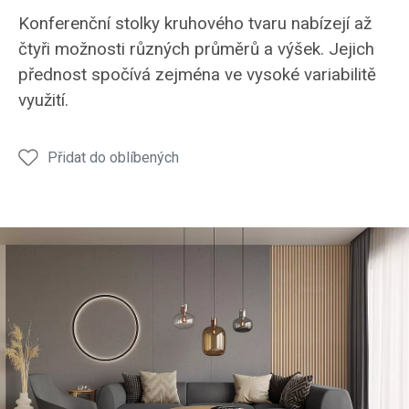
Stolek
Stolek
Stolek
Stolek
Stole
Konferenční stolky kruhového tvaru nabízejí až
KS18
KS18
KS18
KS18
KS18
čtyři možnosti různých průměrů a výšek. Jejich
přednost spočívá zejména ve vysoké variabilitě
využití.
Přidat do oblíbených