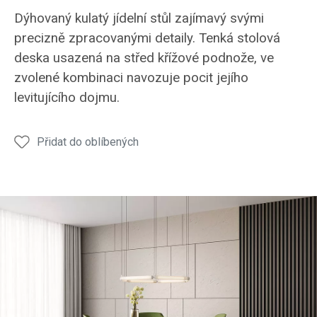
Stůl
Stůl
Stůl
Stůl
Stůl
Dýhovaný kulatý jídelní stůl zajímavý svými
JS50
JS50
JS50
JS50
JS50
precizně zpracovanými detaily. Tenká stolová
deska usazená na střed křížové podnože, ve
zvolené kombinaci navozuje pocit jejího
levitujícího dojmu.
Přidat do oblíbených