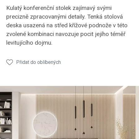
Stolek
Stolek
Stolek
Stolek
Stole
Kulatý konferenční stolek zajímavý svými
KS50
KS50
KS50
KS50
KS50
precizně zpracovanými detaily. Tenká stolová
deska usazená na střed křížové podnože v této
zvolené kombinaci navozuje pocit jejího téměř
levitujícího dojmu.
Přidat do oblíbených