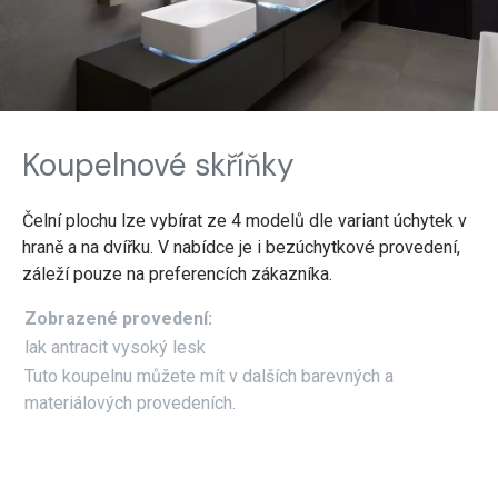
Koupelnové skříňky
Čelní plochu lze vybírat ze 4 modelů dle variant úchytek v
hraně a na dvířku. V nabídce je i bezúchytkové provedení,
záleží pouze na preferencích zákazníka.
Zobrazené provedení:
lak antracit vysoký lesk
Tuto koupelnu můžete mít v dalších barevných a
materiálových provedeních.