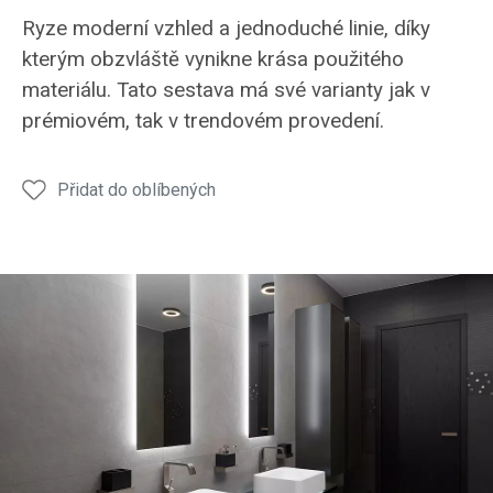
koupelna
koupelna
koupelna
Ryze moderní vzhled a jednoduché linie, díky
MODUS
MODUS
MODUS
kterým obzvláště vynikne krása použitého
umyvadlo
koupelnové
materiálu. Tato sestava má své varianty jak v
skříňky
prémiovém, tak v trendovém provedení.
Přidat do oblíbených