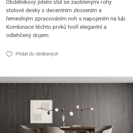
Obdélníkový jídelní stůl se zaoblenými rohy
stůl
stůl
stůl
stůl
stůl
stolové desky s decentním zkosením a
JS51
JS51
JS51
JS51
JS51
řemeslným zpracováním noh s napojením na lub.
Kombinace těchto prvků tvoří elegantní a
odlehčený dojem.
Přidat do oblíbených